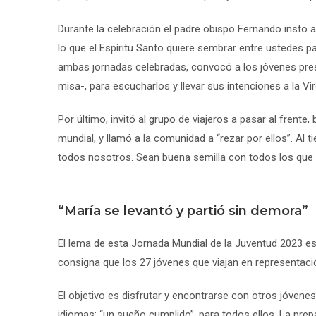
Durante la celebración el padre obispo Fernando insto 
lo que el Espíritu Santo quiere sembrar entre ustedes 
ambas jornadas celebradas, convocó a los jóvenes prese
misa-, para escucharlos y llevar sus intenciones a la Vi
Por último, invitó al grupo de viajeros a pasar al frente,
mundial, y llamó a la comunidad a “rezar por ellos”. Al
todos nosotros. Sean buena semilla con todos los que 
“María se levantó y partió sin demora”
El lema de esta Jornada Mundial de la Juventud 2023 es
consigna que los 27 jóvenes que viajan en representaci
El objetivo es disfrutar y encontrarse con otros jóvenes
idiomas; “un sueño cumplido”, para todos ellos. La prepa