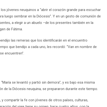
a los jóvenes neuquinos a “abrir el corazón grande para escuchar
para luego sembrar en la Diócesis”. Y en un gesto de comunión de
ntes, a elegir a un abuelo –de los presentes también en la
rgen de Fátima.
 bendijo las remeras que los identificarán en el encuentro
 tiempo que bendijo a cada uno, les recordó: “Van en nombre de
se encuentren”.
 “María se levantó y partió sin demora”, y es bajo esa misma
ón de la Diócesis neuquina, se prepararon durante este tiempo.
, y compartir la fe con jóvenes de otros países, culturas,
ración del viaje tiene su origen, hace cuatro años, con la