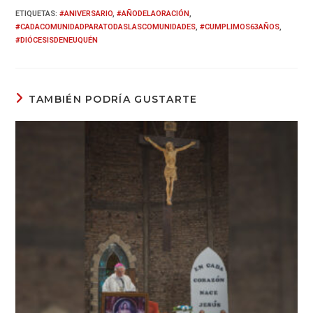
ETIQUETAS
:
#ANIVERSARIO
,
#AÑODELAORACIÓN
,
#CADACOMUNIDADPARATODASLASCOMUNIDADES
,
#CUMPLIMOS63AÑOS
,
#DIÓCESISDENEUQUÉN
TAMBIÉN PODRÍA GUSTARTE