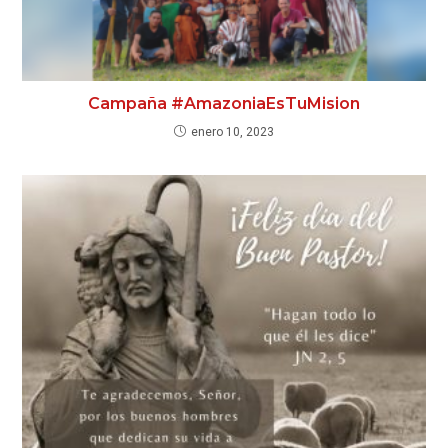
Campaña #AmazoniaEsTuMision
enero 10, 2023