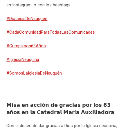
en Instagram; o con los hashtags:
#DiócesisDeNeuquén
#CadaComunidadParaTodasLasComunidades
#Cumplimos63Años
#IglesiaNeuquina
#SomosLaIglesiaDeNeuquén
𝗠𝗶𝘀𝗮 𝗲𝗻 𝗮𝗰𝗰𝗶ó𝗻 𝗱𝗲 𝗴𝗿𝗮𝗰𝗶𝗮𝘀 𝗽𝗼𝗿 𝗹𝗼𝘀 𝟲𝟯
𝗮ñ𝗼𝘀 𝗲𝗻 𝗹𝗮 𝗖𝗮𝘁𝗲𝗱𝗿𝗮𝗹 𝗠𝗮𝗿í𝗮 𝗔𝘂𝘅𝗶𝗹𝗶𝗮𝗱𝗼𝗿𝗮
Con el deseo de dar gracias a Dios por la Iglesia neuquina,