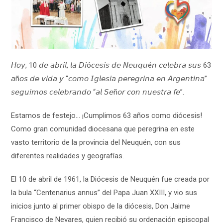
𝘏𝘰𝘺, 10 𝘥𝘦 𝘢𝘣𝘳𝘪𝘭, 𝘭𝘢 𝘋𝘪ó𝘤𝘦𝘴𝘪𝘴 𝘥𝘦 𝘕𝘦𝘶𝘲𝘶é𝘯 𝘤𝘦𝘭𝘦𝘣𝘳𝘢 𝘴𝘶𝘴 63
𝘢ñ𝘰𝘴 𝘥𝘦 𝘷𝘪𝘥𝘢 𝘺 “𝘤𝘰𝘮𝘰 𝘐𝘨𝘭𝘦𝘴𝘪𝘢 𝘱𝘦𝘳𝘦𝘨𝘳𝘪𝘯𝘢 𝘦𝘯 𝘈𝘳𝘨𝘦𝘯𝘵𝘪𝘯𝘢”
𝘴𝘦𝘨𝘶𝘪𝘮𝘰𝘴 𝘤𝘦𝘭𝘦𝘣𝘳𝘢𝘯𝘥𝘰 “𝘢𝘭 𝘚𝘦ñ𝘰𝘳 𝘤𝘰𝘯 𝘯𝘶𝘦𝘴𝘵𝘳𝘢 𝘧𝘦”.
Estamos de festejo… ¡Cumplimos 63 años como diócesis!
Como gran comunidad diocesana que peregrina en este
vasto territorio de la provincia del Neuquén, con sus
diferentes realidades y geografías.
El 10 de abril de 1961, la Diócesis de Neuquén fue creada por
la bula “Centenarius annus” del Papa Juan XXIII, y vio sus
inicios junto al primer obispo de la diócesis, Don Jaime
Francisco de Nevares, quien recibió su ordenación episcopal