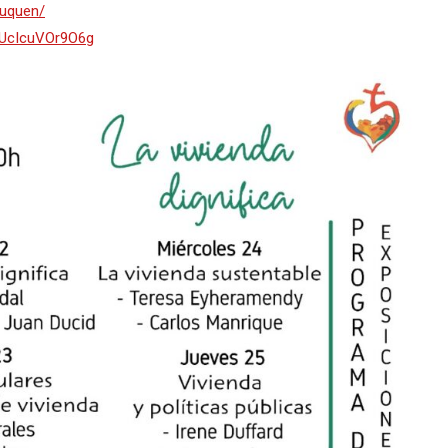
euquen/
0UcIcuVOr9O6g