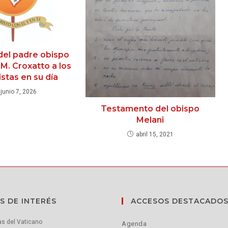
del padre obispo
M. Croxatto a los
stas en su día
junio 7, 2026
Testamento del obispo
Melani
abril 15, 2021
S DE INTERÉS
ACCESOS DESTACADO
as del Vaticano
Agenda