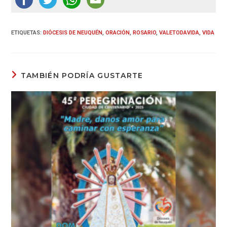
ETIQUETAS
:
DIÓCESIS DE NEUQUÉN
,
ORACIÓN
,
ROSARIO
,
VALETODAVIDA
,
VIDA
TAMBIÉN PODRÍA GUSTARTE