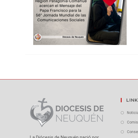
LINK
Notici
Comisi
Conse
La Diócesis de Neuquén nació por